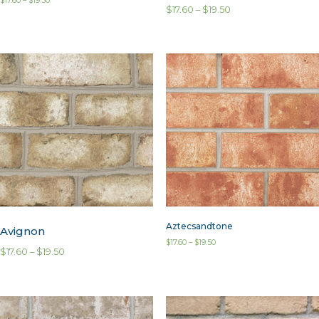
$
17.60
–
$
19.50
$
17.60
–
$
19.50
Aztecsandtone
Avignon
$
17.60
–
$
19.50
$
17.60
–
$
19.50