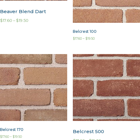
Beaver Blend Dart
$
17.60
–
$
19.50
Belcrest 100
$
17.60
–
$
19.50
Belcrest 170
Belcrest 500
$
17.60
–
$
19.50