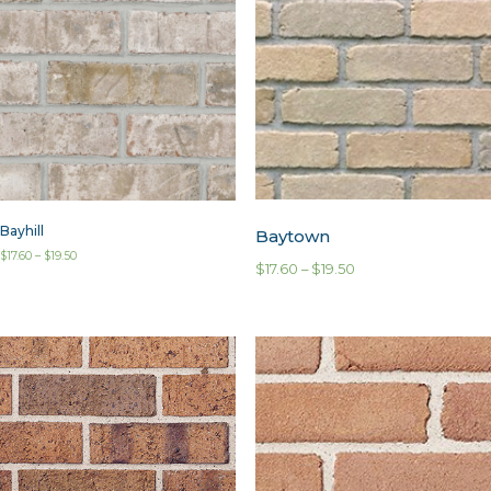
Bayhill
Baytown
$
17.60
–
$
19.50
$
17.60
–
$
19.50