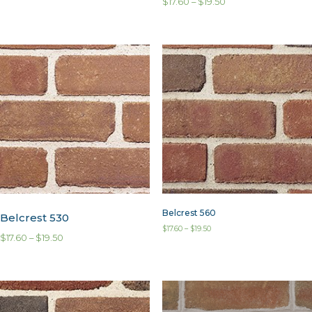
$
17.60
–
$
19.50
Belcrest 560
Belcrest 530
$
17.60
–
$
19.50
$
17.60
–
$
19.50