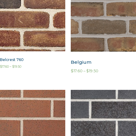
Belcrest 760
Belgium
$
17.60
–
$
19.50
$
17.60
–
$
19.50